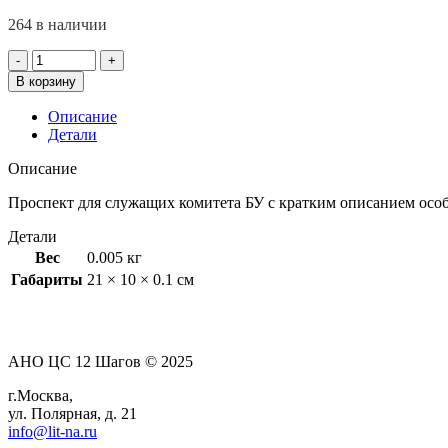
264 в наличии
Количество
товара
В корзину
Основы
служения
Описание
в
Детали
БУ
Описание
Проспект для служащих комитета БУ с кратким описанием осо
Детали
Вес
0.005 кг
Габариты
21 × 10 × 0.1 см
АНО ЦС 12 Шагов © 2025
г.Москва,
ул. Полярная, д. 21
info@lit-na.ru